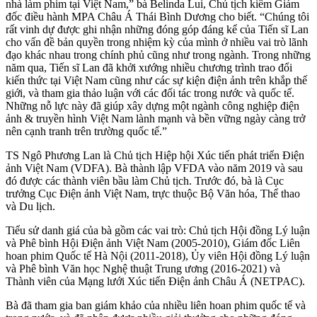
nhà làm phim tại Việt Nam,” bà Belinda Lui, Chủ tịch kiêm Giám
đốc điều hành MPA Châu Á Thái Bình Dương cho biết. “Chúng tôi
rất vinh dự được ghi nhận những đóng góp đáng kể của Tiến sĩ Lan
cho vấn đề bản quyền trong nhiệm kỳ của mình ở nhiều vai trò lãnh
đạo khác nhau trong chính phủ cũng như trong ngành. Trong những
năm qua, Tiến sĩ Lan đã khởi xướng nhiều chương trình trao đổi
kiến thức tại Việt Nam cũng như các sự kiện điện ảnh trên khắp thế
giới, và tham gia thảo luận với các đối tác trong nước và quốc tế.
Những nỗ lực này đã giúp xây dựng một ngành công nghiệp điện
ảnh & truyền hình Việt Nam lành mạnh và bền vững ngày càng trở
nên cạnh tranh trên trường quốc tế.”
TS Ngô Phương Lan là Chủ tịch Hiệp hội Xúc tiến phát triển Điện
ảnh Việt Nam (VDFA). Bà thành lập VFDA vào năm 2019 và sau
đó được các thành viên bầu làm Chủ tịch. Trước đó, bà là Cục
trưởng Cục Điện ảnh Việt Nam, trực thuộc Bộ Văn hóa, Thể thao
và Du lịch.
Tiểu sử danh giá của bà gồm các vai trò: Chủ tịch Hội đồng Lý luận
và Phê bình Hội Điện ảnh Việt Nam (2005-2010), Giám đốc Liên
hoan phim Quốc tế Hà Nội (2011-2018), Ủy viên Hội đồng Lý luận
và Phê bình Văn học Nghệ thuật Trung ương (2016-2021) và
Thành viên của Mạng lưới Xúc tiến Điện ảnh Châu Á (NETPAC).
Bà đã tham gia ban giám khảo của nhiều liên hoan phim quốc tế và