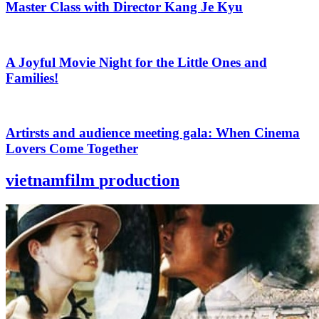
Master Class with Director Kang Je Kyu
A Joyful Movie Night for the Little Ones and
Families!
Artirsts and audience meeting gala: When Cinema
Lovers Come Together
vietnamfilm
production