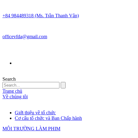
+84 984489318 (Ms. Trần Thanh Vân)
officevfda@gmail.com
Search
Trang chủ
Về chúng tôi
Giới thiệu về tổ chức
Cơ cấu tổ chức và Ban Chấp hành
MÔI TRƯỜNG LÀM PHIM