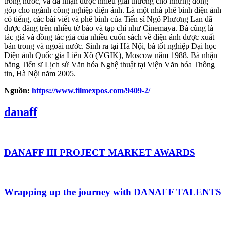
trong nước, và đã nhận được nhiều giải thưởng cho những đóng
góp cho ngành công nghiệp điện ảnh. Là một nhà phê bình điện ảnh
có tiếng, các bài viết và phê bình của Tiến sĩ Ngô Phương Lan đã
được đăng trên nhiều tờ báo và tạp chí như Cinemaya. Bà cũng là
tác giả và đồng tác giả của nhiều cuốn sách về điện ảnh được xuất
bản trong và ngoài nước. Sinh ra tại Hà Nội, bà tốt nghiệp Đại học
Điện ảnh Quốc gia Liên Xô (VGIK), Moscow năm 1988. Bà nhận
bằng Tiến sĩ Lịch sử Văn hóa Nghệ thuật tại Viện Văn hóa Thông
tin, Hà Nội năm 2005.
Nguồn:
https://www.filmexpos.com/9409-2/
danaff
DANAFF III PROJECT MARKET AWARDS
Wrapping up the journey with DANAFF TALENTS