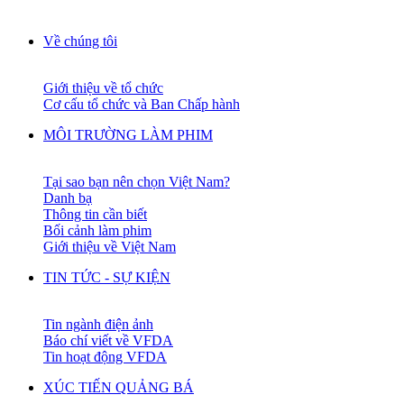
Về chúng tôi
Giới thiệu về tổ chức
Cơ cấu tổ chức và Ban Chấp hành
MÔI TRƯỜNG LÀM PHIM
Tại sao bạn nên chọn Việt Nam?
Danh bạ
Thông tin cần biết
Bối cảnh làm phim
Giới thiệu về Việt Nam
TIN TỨC - SỰ KIỆN
Tin ngành điện ảnh
Báo chí viết về VFDA
Tin hoạt động VFDA
XÚC TIẾN QUẢNG BÁ