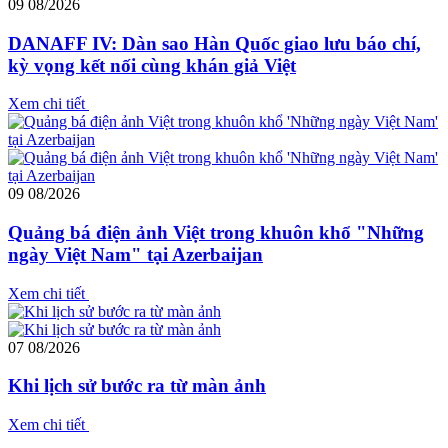
09
08/2026
DANAFF IV: Dàn sao Hàn Quốc giao lưu báo chí,
kỳ vọng kết nối cùng khán giả Việt
Xem chi tiết
09
08/2026
Quảng bá điện ảnh Việt trong khuôn khổ "Những
ngày Việt Nam" tại Azerbaijan
Xem chi tiết
07
08/2026
Khi lịch sử bước ra từ màn ảnh
Xem chi tiết