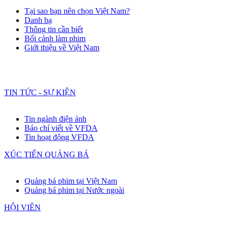
Tại sao bạn nên chọn Việt Nam?
Danh bạ
Thông tin cần biết
Bối cảnh làm phim
Giới thiệu về Việt Nam
TIN TỨC - SỰ KIỆN
Tin ngành điện ảnh
Báo chí viết về VFDA
Tin hoạt động VFDA
XÚC TIẾN QUẢNG BÁ
Quảng bá phim tại Việt Nam
Quảng bá phim tại Nước ngoài
HỘI VIÊN