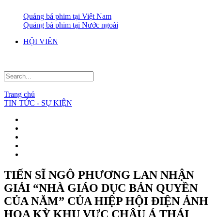
Quảng bá phim tại Việt Nam
Quảng bá phim tại Nước ngoài
HỘI VIÊN
Trang chủ
TIN TỨC - SỰ KIỆN
TIẾN SĨ NGÔ PHƯƠNG LAN NHẬN
GIẢI “NHÀ GIÁO DỤC BẢN QUYỀN
CỦA NĂM” CỦA HIỆP HỘI ĐIỆN ẢNH
HOA KỲ KHU VỰC CHÂU Á THÁI