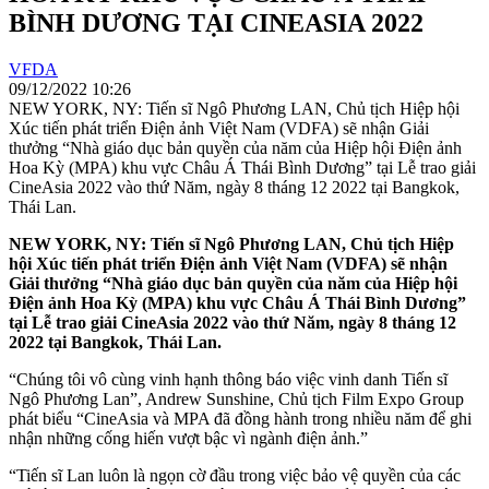
BÌNH DƯƠNG TẠI CINEASIA 2022
VFDA
09/12/2022 10:26
NEW YORK, NY: Tiến sĩ Ngô Phương LAN, Chủ tịch Hiệp hội
Xúc tiến phát triển Điện ảnh Việt Nam (VDFA) sẽ nhận Giải
thưởng “Nhà giáo dục bản quyền của năm của Hiệp hội Điện ảnh
Hoa Kỳ (MPA) khu vực Châu Á Thái Bình Dương” tại Lễ trao giải
CineAsia 2022 vào thứ Năm, ngày 8 tháng 12 2022 tại Bangkok,
Thái Lan.
NEW YORK, NY: Tiến sĩ Ngô Phương LAN, Chủ tịch Hiệp
hội
Xúc tiến p
hát triển Điện ảnh Việt Nam (VDFA) sẽ nhận
Giải thưởng “Nhà giáo dục bản quyền của năm của Hiệp hội
Điện ảnh
Hoa Kỳ
(MPA)
khu vực
Châu Á Thái Bình Dương”
tại Lễ trao giải CineAsia
2022
vào thứ Năm, ngày 8 tháng 12
2022 tại Bangkok, Thái Lan.
“Chúng tôi vô cùng vinh hạnh thông báo việc vinh danh Tiến sĩ
Ngô Phương Lan”, Andrew Sunshine, Chủ tịch Film Expo Group
phát biểu “CineAsia và MPA đã đồng hành trong nhiều năm để ghi
nhận những cống hiến vượt bậc vì ngành điện ảnh.”
“Tiến sĩ Lan luôn là ngọn cờ đầu trong việc bảo vệ quyền của các