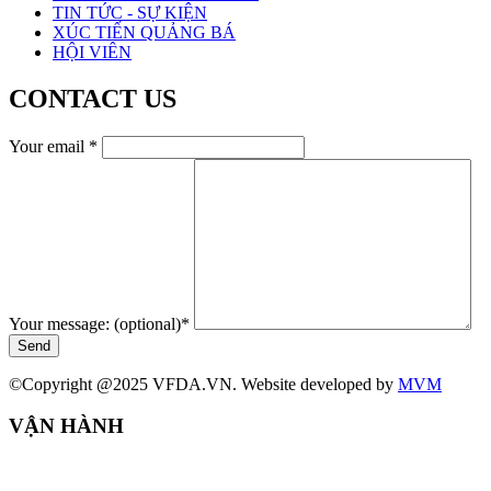
TIN TỨC - SỰ KIỆN
XÚC TIẾN QUẢNG BÁ
HỘI VIÊN
CONTACT US
Your email
*
Your message: (optional)
*
Send
©Copyright @2025 VFDA.VN. Website developed by
MVM
VẬN HÀNH