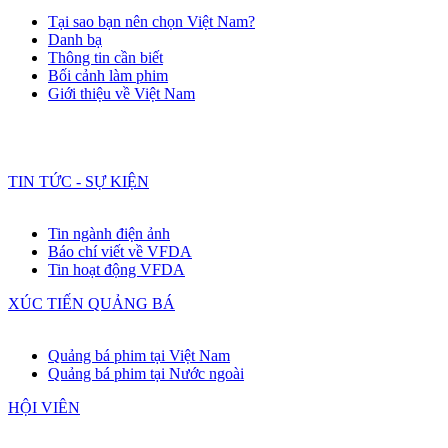
Tại sao bạn nên chọn Việt Nam?
Danh bạ
Thông tin cần biết
Bối cảnh làm phim
Giới thiệu về Việt Nam
TIN TỨC - SỰ KIỆN
Tin ngành điện ảnh
Báo chí viết về VFDA
Tin hoạt động VFDA
XÚC TIẾN QUẢNG BÁ
Quảng bá phim tại Việt Nam
Quảng bá phim tại Nước ngoài
HỘI VIÊN