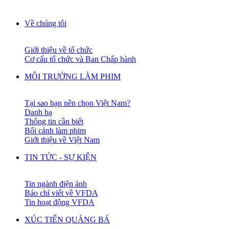
Về chúng tôi
Giới thiệu về tổ chức
Cơ cấu tổ chức và Ban Chấp hành
MÔI TRƯỜNG LÀM PHIM
Tại sao bạn nên chọn Việt Nam?
Danh bạ
Thông tin cần biết
Bối cảnh làm phim
Giới thiệu về Việt Nam
TIN TỨC - SỰ KIỆN
Tin ngành điện ảnh
Báo chí viết về VFDA
Tin hoạt động VFDA
XÚC TIẾN QUẢNG BÁ