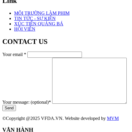
Link
MÔI TRƯỜNG LÀM PHIM
TIN TỨC - SỰ KIỆN
XÚC TIẾN QUẢNG BÁ
HỘI VIÊN
CONTACT US
Your email
*
Your message: (optional)
*
Send
©Copyright @2025 VFDA.VN. Website developed by
MVM
VẬN HÀNH