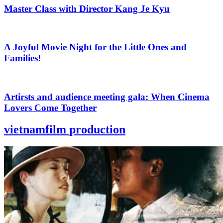
Master Class with Director Kang Je Kyu
A Joyful Movie Night for the Little Ones and
Families!
Artirsts and audience meeting gala: When Cinema
Lovers Come Together
vietnamfilm
production