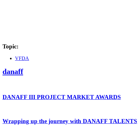
Topic:
VFDA
danaff
DANAFF III PROJECT MARKET AWARDS
Wrapping up the journey with DANAFF TALENTS