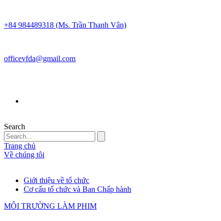
+84 984489318 (Ms. Trần Thanh Vân)
officevfda@gmail.com
Search
Trang chủ
Về chúng tôi
Giới thiệu về tổ chức
Cơ cấu tổ chức và Ban Chấp hành
MÔI TRƯỜNG LÀM PHIM