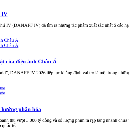
 IV
 thứ IV (DANAFF IV) đã tìm ra những tác phẩm xuất sắc nhất ở các h
ật của điện ảnh Châu Á
orld”, DANAFF IV 2026 tiếp tục khẳng định vai trò là một trong những 
xu hướng phân hóa
anh thu vượt 3.000 tỷ đồng và số lượng phim ra rạp tăng nhanh chưa t
 quốc tế.