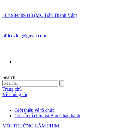
+84 984489318 (Ms. Trần Thanh Vân)
officevfda@gmail.com
Search
Trang chủ
Về chúng tôi
Giới thiệu về tổ chức
Cơ cấu tổ chức và Ban Chấp hành
MÔI TRƯỜNG LÀM PHIM