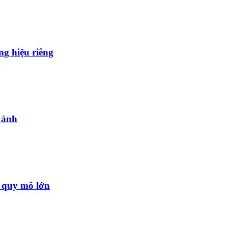
g hiệu riêng
 ảnh
ử quy mô lớn