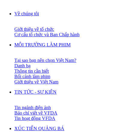
Về chúng tôi
Giới thiệu về tổ chức
Cơ cấu tổ chức và Ban Chấp hành
MÔI TRƯỜNG LÀM PHIM
Tại sao bạn nên chọn Việt Nam?
Danh bạ
Thông tin cần biết
Bối cảnh làm phim
Giới thiệu về Việt Nam
TIN TỨC - SỰ KIỆN
Tin ngành điện ảnh
Báo chí viết về VFDA
Tin hoạt động VFDA
XÚC TIẾN QUẢNG BÁ