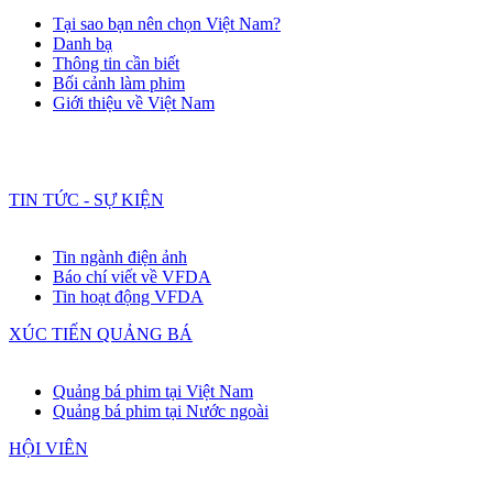
Tại sao bạn nên chọn Việt Nam?
Danh bạ
Thông tin cần biết
Bối cảnh làm phim
Giới thiệu về Việt Nam
TIN TỨC - SỰ KIỆN
Tin ngành điện ảnh
Báo chí viết về VFDA
Tin hoạt động VFDA
XÚC TIẾN QUẢNG BÁ
Quảng bá phim tại Việt Nam
Quảng bá phim tại Nước ngoài
HỘI VIÊN