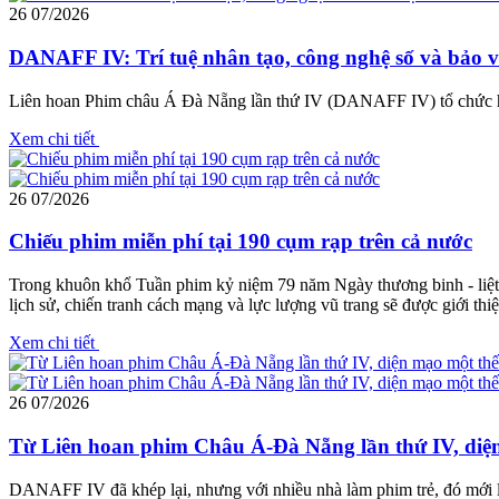
26
07/2026
DANAFF IV: Trí tuệ nhân tạo, công nghệ số và bảo vệ 
Liên hoan Phim châu Á Đà Nẵng lần thứ IV (DANAFF IV) tổ chức hội th
Xem chi tiết
26
07/2026
Chiếu phim miễn phí tại 190 cụm rạp trên cả nước
Trong khuôn khổ Tuần phim kỷ niệm 79 năm Ngày thương binh - liệt s
lịch sử, chiến tranh cách mạng và lực lượng vũ trang sẽ được giới th
Xem chi tiết
26
07/2026
Từ Liên hoan phim Châu Á-Đà Nẵng lần thứ IV, diện
DANAFF IV đã khép lại, nhưng với nhiều nhà làm phim trẻ, đó mới l