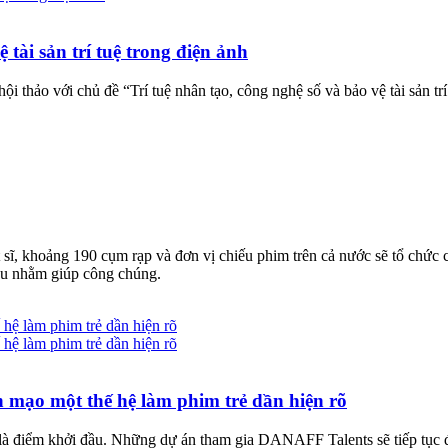
tài sản trí tuệ trong điện ảnh
ảo với chủ đề “Trí tuệ nhân tạo, công nghệ số và bảo vệ tài sản trí 
ĩ, khoảng 190 cụm rạp và đơn vị chiếu phim trên cả nước sẽ tổ chức c
iệu nhằm giúp công chúng.
 mạo một thế hệ làm phim trẻ dần hiện rõ
à điểm khởi đầu. Những dự án tham gia DANAFF Talents sẽ tiếp tục đượ