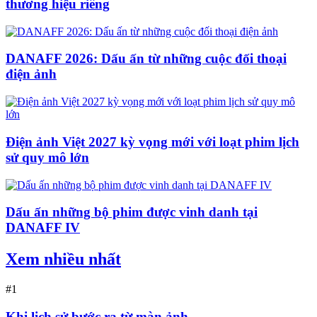
thương hiệu riêng
DANAFF 2026: Dấu ấn từ những cuộc đối thoại
điện ảnh
Điện ảnh Việt 2027 kỳ vọng mới với loạt phim lịch
sử quy mô lớn
Dấu ấn những bộ phim được vinh danh tại
DANAFF IV
Xem nhiều nhất
#1
Khi lịch sử bước ra từ màn ảnh