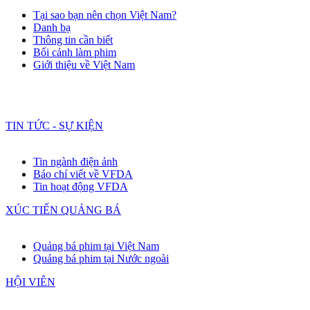
Tại sao bạn nên chọn Việt Nam?
Danh bạ
Thông tin cần biết
Bối cảnh làm phim
Giới thiệu về Việt Nam
TIN TỨC - SỰ KIỆN
Tin ngành điện ảnh
Báo chí viết về VFDA
Tin hoạt động VFDA
XÚC TIẾN QUẢNG BÁ
Quảng bá phim tại Việt Nam
Quảng bá phim tại Nước ngoài
HỘI VIÊN