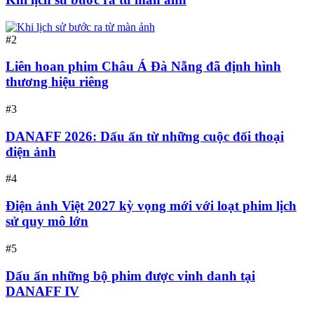
#2
Liên hoan phim Châu Á Đà Nẵng đã định hình
thương hiệu riêng
#3
DANAFF 2026: Dấu ấn từ những cuộc đối thoại
điện ảnh
#4
Điện ảnh Việt 2027 kỳ vọng mới với loạt phim lịch
sử quy mô lớn
#5
Dấu ấn những bộ phim được vinh danh tại
DANAFF IV