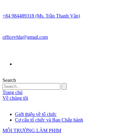
+84 984489318 (Ms. Trần Thanh Vân)
officevfda@gmail.com
Search
Trang chủ
Về chúng tôi
Giới thiệu về tổ chức
Cơ cấu tổ chức và Ban Chấp hành
MÔI TRƯỜNG LÀM PHIM