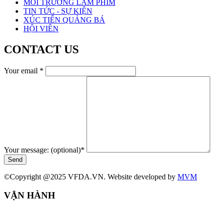
MÔI TRƯỜNG LÀM PHIM
TIN TỨC - SỰ KIỆN
XÚC TIẾN QUẢNG BÁ
HỘI VIÊN
CONTACT US
Your email
*
Your message: (optional)
*
Send
©Copyright @2025 VFDA.VN. Website developed by
MVM
VẬN HÀNH