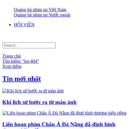
Quảng bá phim tại Việt Nam
Quảng bá phim tại Nước ngoài
HỘI VIÊN
Trang chủ
Tìm kiếm: "loi-404"
Xem thêm
Tin mới nhất
Khi lịch sử bước ra từ màn ảnh
Liên hoan phim Châu Á Đà Nẵng đã định hình