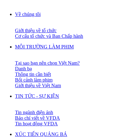
Về chúng tôi
Giới thiệu về tổ chức
Cơ cấu tổ chức và Ban Chấp hành
MÔI TRƯỜNG LÀM PHIM
Tại sao bạn nên chọn Việt Nam?
Danh bạ
Thông tin cần biết
Bối cảnh làm phim
Giới thiệu về Việt Nam
TIN TỨC - SỰ KIỆN
Tin ngành điện ảnh
Báo chí viết về VFDA
Tin hoạt động VFDA
XÚC TIẾN QUẢNG BÁ