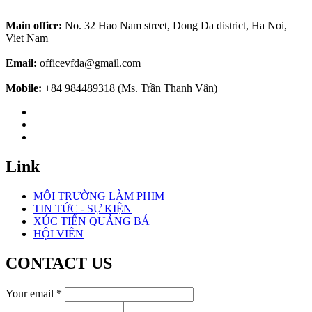
Main office:
No. 32 Hao Nam street, Dong Da district, Ha Noi,
Viet Nam
Email:
officevfda@gmail.com
Mobile:
+84 984489318 (Ms. Trần Thanh Vân)
Link
MÔI TRƯỜNG LÀM PHIM
TIN TỨC - SỰ KIỆN
XÚC TIẾN QUẢNG BÁ
HỘI VIÊN
CONTACT US
Your email
*