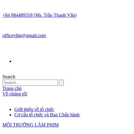
+84 984489318 (Ms. Trần Thanh Vân)
officevfda@gmail.com
Search
Trang chủ
Về chúng tôi
Giới thiệu về tổ chức
Cơ cấu tổ chức và Ban Chấp hành
MÔI TRƯỜNG LÀM PHIM