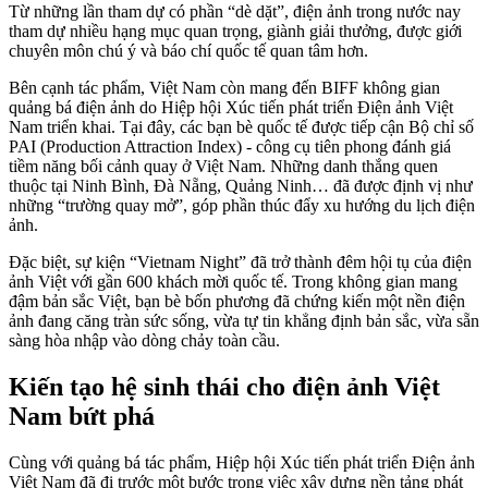
Từ những lần tham dự có phần “dè dặt”, điện ảnh trong nước nay
tham dự nhiều hạng mục quan trọng, giành giải thưởng, được giới
chuyên môn chú ý và báo chí quốc tế quan tâm hơn.
Bên cạnh tác phẩm, Việt Nam còn mang đến BIFF không gian
quảng bá điện ảnh do Hiệp hội Xúc tiến phát triển Điện ảnh Việt
Nam triển khai. Tại đây, các bạn bè quốc tế được tiếp cận Bộ chỉ số
PAI (Production Attraction Index) - công cụ tiên phong đánh giá
tiềm năng bối cảnh quay ở Việt Nam. Những danh thắng quen
thuộc tại Ninh Bình, Đà Nẵng, Quảng Ninh… đã được định vị như
những “trường quay mở”, góp phần thúc đẩy xu hướng du lịch điện
ảnh.
Đặc biệt, sự kiện “Vietnam Night” đã trở thành đêm hội tụ của điện
ảnh Việt với gần 600 khách mời quốc tế. Trong không gian mang
đậm bản sắc Việt, bạn bè bốn phương đã chứng kiến một nền điện
ảnh đang căng tràn sức sống, vừa tự tin khẳng định bản sắc, vừa sẵn
sàng hòa nhập vào dòng chảy toàn cầu.
Kiến tạo hệ sinh thái cho điện ảnh Việt
Nam bứt phá
Cùng với quảng bá tác phẩm, Hiệp hội Xúc tiến phát triển Điện ảnh
Việt Nam đã đi trước một bước trong việc xây dựng nền tảng phát