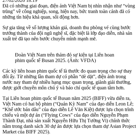
27/02/2026 18:19
Đã có những giai đoạn, điện ảnh Việt Nam bị nhìn nhận như “vùng
trũng” về công nghiệp, song, hiện nay, bức tranh toàn cảnh đã có
những tín hiệu khả quan, sôi động hơn.
Sự gia tăng về số lượng khán giả, doanh thu phòng vé cùng bước
trưởng thành của đội ngũ nghệ sĩ, đặc biệt là lớp đạo diễn, nhà sản
xuất trẻ đã tạo nên bước chuyển mình mạnh mẽ.
Đoàn Việt Nam trên thảm đỏ sự kiện tại Liên hoan
phim quốc tế Busan 2025. (Ảnh: VFDA)
Các kỳ liên hoan phim quốc tế là thước đo quan trọng cho sự thay
đổi ấy. Từ những lần tham dự có phần “dè dặt”, điện ảnh trong
nước nay tham dự nhiều hạng mục quan trọng, giành giải thưởng,
được giới chuyên môn chú ý và báo chí quốc tế quan tâm hơn.
Tại Liên hoan phim quốc tế Busan năm 2025 (BIFF) vừa diễn ra,
Việt Nam có hai bộ phim (“Quán Kỳ Nam” của đạo diễn Leon Lê;
“Khế ước bán dâu” của đạo diễn Lê Văn Kiệt) được lựa chọn trình
chiếu và một dự án (“Flying Cows” của đạo diễn Nguyễn Phạm
Thành Đạt, nhà sản xuất Nguyễn Hữu Thị Tường Vi) chính thức
nằm trong danh sách 30 dự án được lựa chọn tham dự Asian Project
Market của BIFF 2025).