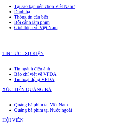
Tại sao bạn nên chọn Việt Nam?
Danh bạ
Thông tin cần biết
Bối cảnh làm phim
Giới thiệu về Việt Nam
TIN TỨC - SỰ KIỆN
Tin ngành điện ảnh
Báo chí viết về VFDA
Tin hoạt động VFDA
XÚC TIẾN QUẢNG BÁ
Quảng bá phim tại Việt Nam
Quảng bá phim tại Nước ngoài
HỘI VIÊN