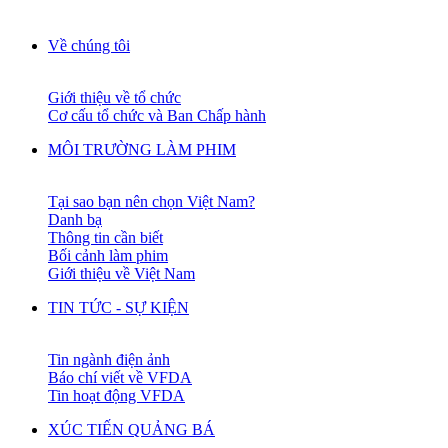
Về chúng tôi
Giới thiệu về tổ chức
Cơ cấu tổ chức và Ban Chấp hành
MÔI TRƯỜNG LÀM PHIM
Tại sao bạn nên chọn Việt Nam?
Danh bạ
Thông tin cần biết
Bối cảnh làm phim
Giới thiệu về Việt Nam
TIN TỨC - SỰ KIỆN
Tin ngành điện ảnh
Báo chí viết về VFDA
Tin hoạt động VFDA
XÚC TIẾN QUẢNG BÁ