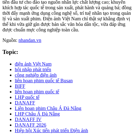
tiên đầu tư cho đào tạo nguồn nhân lực chất lượng cao; khuyến
khích hợp tác quốc tế trong sản xuất, phát hành và quảng bá; đồng
thời đẩy mạnh ứng dụng công nghệ số, trí tuệ nhân tạo trong quản
lý và sản xuất phim. Điện ảnh Việt Nam chỉ thật sự khẳng định vị
thế khi vừa giữ gìn được bản sắc văn hóa dân tộc, vừa đáp ứng
được chuẩn mực công nghiệp toàn cầu.
Nguồn:
nhandan.vn
Topic:
điện ảnh Việt Nam
hội nhập phát triển
công nghiệp điện ảnh
liên hoan phim quốc tế Busan
BIFF
liên hoan phim quốc tế
LHP quốc tế
DANAFF
Liên hoan phim Châu Á Đà Nẵng
LHP Châu Á Đà Nẵng
DANAFF IV
DANAFF 2026
Hiệp hội Xúc tiến phát triển Điện ảnh