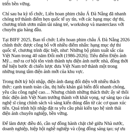
triển bền vững.
Chỉ sau ba kỳ tổ chức, Liên hoan phim châu Á Đà Nẵng đã nhanh
chóng trở thành điểm hẹn quốc tế uy tín, với các hạng mục dự thi,
chương trình ươm mầm tài năng trẻ, workshop và masterclass với
chuyên gia hàng đầu.
Tại BIFF 2025, Ban tổ chức Liên hoan phim châu Á Đà Nẵng 2026
chính thức được công bố với nhiều điểm nhấn: hạng mục dự thi
quốc tế, chương trình đặc biệt, như: Những bộ phim xuất sắc của
Việt Nam trong 40 năm Đổi mới (1986-2026); Tiêu điểm Điện ảnh
Mỹ... mở ra cơ hội tôn vinh thành tựu điện ảnh nước nhà, đồng thời
thể hiện bước đi chiến lược đưa Việt Nam trở thành một trong
những trung tâm điện ảnh mới của khu vực.
Trong thời kỳ hội nhập, điện ảnh đang đối diện với nhiều thách
thức: cạnh tranh toàn cầu, thị hiếu khán giả biến đổi nhanh chóng,
yêu cầu công nghệ cao… Nhưng chính những thách thức ấy sẽ thôi
thúc điện ảnh Việt Nam trưởng thành với khát vọng, sự sáng tạo của
nghệ sĩ cùng chính sách và sáng kiến đúng đắn từ các cơ quan xúc
tiến. Quá trình hội nhập đặt ra yêu cầu phải kiến tạo hệ sinh thái
điện ảnh chuyên nghiệp, bền vững.
Để làm được điều đó, cần sự đồng hành chặt chẽ giữa Nhà nước,
doanh nghiệp, hiệp hội nghề nghiệp và cộng đồng sáng tạo; sự ưu