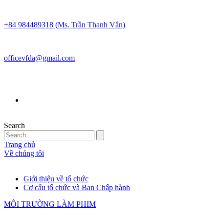
+84 984489318 (Ms. Trần Thanh Vân)
officevfda@gmail.com
Search
Trang chủ
Về chúng tôi
Giới thiệu về tổ chức
Cơ cấu tổ chức và Ban Chấp hành
MÔI TRƯỜNG LÀM PHIM