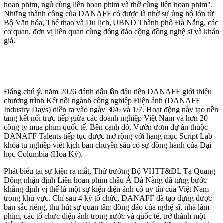
hoan phim, ngủ cùng liên hoan phim và thở cùng liên hoan phim".
Những thành công của DANAFF có được là nhờ sự ủng hộ lớn từ
Bộ Văn hóa, Thể thao và Du lịch, UBND Thành phố Đà Nẵng, các
cơ quan, đơn vị liên quan cùng đông đảo cộng đồng nghệ sĩ và khán
giả.
Đáng chú ý, năm 2026 đánh dấu lần đầu tiên DANAFF giới thiệu
chương trình Kết nối ngành công nghiệp Điện ảnh (DANAFF
Industry Days) diễn ra vào ngày 30/6 và 1/7. Hoạt động này tạo nền
tảng kết nối trực tiếp giữa các doanh nghiệp Việt Nam và hơn 20
công ty mua phim quốc tế. Bên cạnh đó, Vườn ươm dự án thuộc
DANAFF Talents tiếp tục được mở rộng với hạng mục Script Lab –
khóa tu nghiệp viết kịch bản chuyên sâu có sự đồng hành của Đại
học Columbia (Hoa Kỳ).
Phát biểu tại sự kiện ra mắt, Thứ trưởng Bộ VHTT&DL Tạ Quang
Đông nhận định Liên hoan phim châu Á Đà Nẵng đã từng bước
khẳng định vị thế là một sự kiện điện ảnh có uy tín của Việt Nam
trong khu vực. Chỉ sau 4 kỳ tổ chức, DANAFF đã tạo dựng được
bản sắc riêng, thu hút sự quan tâm đông đảo của nghệ sĩ, nhà làm
phim, các tổ chức điện ảnh trong nước và quốc tế, trở thành một