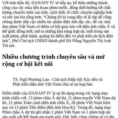
Với tinh thần đó, DANAFF IV sẽ tiếp tục kế thừa những thành
công của các mùa liên hoan phim trước, đồng thời hướng tới chất
lượng chuyên môn cao hơn, cách thức tổ chức chuyên nghiệp hơn
và sức lan tỏa rộng hơn. “Chúng tôi hi vọng đây sẽ là dịp để công
chúng được tiếp cận nhiều tác phẩm điện ảnh đặc sắc, để các nhà
làm phim Việt Nam có thêm cơ hội giao lưu với điện ảnh châu Á và
thế giới; đồng thời, mở ra những khả năng hợp tác mới trong sản
xuất phim, phát hành, quảng bá điểm đến và phát triển du lịch điện
ảnh”, Phó Chủ tịch UBND thành phố Đà Nẵng Nguyễn Thị Anh
Thi nói.
Nhiều chương trình chuyên sâu và mở
rộng cơ hội kết nối
TS. Ngô Phương Lan - Chủ tịch Hiệp hội Xúc tiến và
Phát triển điện ảnh Việt Nam chia sẻ tại họp báo
Điểm nhấn của DANAFF IV là sự đa dạng trong các hạng mục
trình chiếu với: 13 phim châu Á dự thi, 11 phim truyện Việt Nam dự
thi, 21 phim Toàn cảnh điện ảnh châu Á, 28 phim Việt Nam hôm
nay và 13 phim Tiêu điểm điện ảnh Hoa Kỳ. Trong đó, hạng mục
Phim châu Á dự thi ghi nhận 1 phim Việt Nam và 1 phim hợp tác
sản xuất với Mỹ tham gia tranh giải. Đặc biệt, công chúng sẽ có dịp