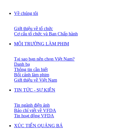
Về chúng tôi
Giới thiệu về tổ chức
Cơ cấu tổ chức và Ban Chấp hành
MÔI TRƯỜNG LÀM PHIM
Tại sao bạn nên chọn Việt Nam?
Danh bạ
Thông tin cần biết
Bối cảnh làm phim
Giới thiệu về Việt Nam
TIN TỨC - SỰ KIỆN
Tin ngành điện ảnh
Báo chí viết về VFDA
Tin hoạt động VFDA
XÚC TIẾN QUẢNG BÁ