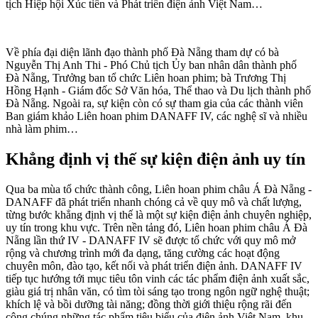
tịch Hiệp hội Xúc tiến và Phát triển điện ảnh Việt Nam…
Về phía đại diện lãnh đạo thành phố Đà Nẵng tham dự có bà
Nguyễn Thị Anh Thi - Phó Chủ tịch Ủy ban nhân dân thành phố
Đà Nẵng, Trưởng ban tổ chức Liên hoan phim; bà Trương Thị
Hồng Hạnh - Giám đốc Sở Văn hóa, Thể thao và Du lịch thành phố
Đà Nẵng. Ngoài ra, sự kiện còn có sự tham gia của các thành viên
Ban giám khảo Liên hoan phim DANAFF IV, các nghệ sĩ và nhiều
nhà làm phim…
Khẳng định vị thế sự kiện điện ảnh uy tín
Qua ba mùa tổ chức thành công, Liên hoan phim châu Á Đà Nẵng -
DANAFF đã phát triển nhanh chóng cả về quy mô và chất lượng,
từng bước khẳng định vị thế là một sự kiện điện ảnh chuyên nghiệp,
uy tín trong khu vực. Trên nền tảng đó, Liên hoan phim châu Á Đà
Nẵng lần thứ IV - DANAFF IV sẽ được tổ chức với quy mô mở
rộng và chương trình mới đa dạng, tăng cường các hoạt động
chuyên môn, đào tạo, kết nối và phát triển điện ảnh. DANAFF IV
tiếp tục hướng tới mục tiêu tôn vinh các tác phẩm điện ảnh xuất sắc,
giàu giá trị nhân văn, có tìm tòi sáng tạo trong ngôn ngữ nghệ thuật;
khích lệ và bồi dưỡng tài năng; đồng thời giới thiệu rộng rãi đến
công chúng những tác phẩm tiêu biểu của điện ảnh Việt Nam, khu