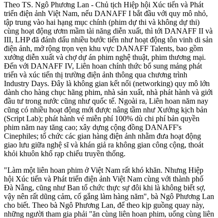
Theo TS. Ngô Phương Lan - Chủ tịch Hiệp hội Xúc tiến và Phát
triển điện ảnh Việt Nam, nếu DANAFF I bắt đầu với quy mô nhỏ,
tập trung vào hai hạng mục chính (phim dự thi và không dự thi)
cùng hoạt động ươm mầm tài năng diễn xuất, thì tới DANAFF II và
III, LHP đã đánh dấu nhiều bước tiến như hoạt động tôn vinh di sản
điện ảnh, mở rộng trọn vẹn khu vực DANAFF Talents, bao gồm
xưởng diễn xuất và chợ dự án phim nghệ thuật, phim thương mại.
Đến với DANAFF IV, Liên hoan chính thức bổ sung mảng phát
triển và xúc tiến thị trường điện ảnh thông qua chương trình
Industry Days. Đây là không gian kết nối (networking) quy mô lớn
dành cho hàng chục hãng phim, nhà sản xuất, nhà phát hành và giới
đầu tư trong nước cũng như quốc tế. Ngoài ra, Liên hoan năm nay
cũng có nhiều hoạt động mới được nâng tầm như Xưởng kịch bản
(Script Lab); phát hành vé miễn phí 100% dù chi phí bản quyền
phim năm nay tăng cao; xây dựng cộng đồng DANAFF's
Cinephiles; tổ chức các gian hàng điện ảnh nhằm đưa hoạt động
giao lưu giữa nghệ sĩ và khán giả ra không gian công cộng, thoát
khỏi khuôn khổ rạp chiếu truyền thống.
"Làm một liên hoan phim ở Việt Nam rất khó khăn. Nhưng Hiệp
hội Xúc tiến và Phát triển điện ảnh Việt Nam cùng với thành phố
Đà Nẵng, cũng như Ban tổ chức thực sự đôi khi là không biết sợ,
vậy nên rất dũng cảm, cố gắng làm hàng năm", bà Ngô Phương Lan
cho biết. Theo bà Ngô Phương Lan, để theo kịp guồng quay này,
những người tham gia phải "ăn cùng liên hoan phim, uống cùng liên