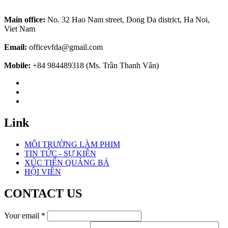
Main office:
No. 32 Hao Nam street, Dong Da district, Ha Noi,
Viet Nam
Email:
officevfda@gmail.com
Mobile:
+84 984489318 (Ms. Trần Thanh Vân)
Link
MÔI TRƯỜNG LÀM PHIM
TIN TỨC - SỰ KIỆN
XÚC TIẾN QUẢNG BÁ
HỘI VIÊN
CONTACT US
Your email
*