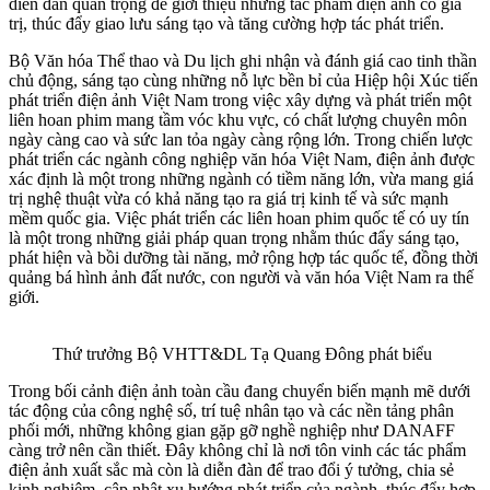
diễn đàn quan trọng để giới thiệu những tác phẩm điện ảnh có giá
trị, thúc đẩy giao lưu sáng tạo và tăng cường hợp tác phát triển.
Bộ Văn hóa Thể thao và Du lịch ghi nhận và đánh giá cao tinh thần
chủ động, sáng tạo cùng những nỗ lực bền bỉ của Hiệp hội Xúc tiến
phát triển điện ảnh Việt Nam trong việc xây dựng và phát triển một
liên hoan phim mang tầm vóc khu vực, có chất lượng chuyên môn
ngày càng cao và sức lan tỏa ngày càng rộng lớn. Trong chiến lược
phát triển các ngành công nghiệp văn hóa Việt Nam, điện ảnh được
xác định là một trong những ngành có tiềm năng lớn, vừa mang giá
trị nghệ thuật vừa có khả năng tạo ra giá trị kinh tế và sức mạnh
mềm quốc gia. Việc phát triển các liên hoan phim quốc tế có uy tín
là một trong những giải pháp quan trọng nhằm thúc đẩy sáng tạo,
phát hiện và bồi dưỡng tài năng, mở rộng hợp tác quốc tế, đồng thời
quảng bá hình ảnh đất nước, con người và văn hóa Việt Nam ra thế
giới.
Thứ trưởng Bộ VHTT&DL Tạ Quang Đông phát biểu
Trong bối cảnh điện ảnh toàn cầu đang chuyển biến mạnh mẽ dưới
tác động của công nghệ số, trí tuệ nhân tạo và các nền tảng phân
phối mới, những không gian gặp gỡ nghề nghiệp như DANAFF
càng trở nên cần thiết. Đây không chỉ là nơi tôn vinh các tác phẩm
điện ảnh xuất sắc mà còn là diễn đàn để trao đổi ý tưởng, chia sẻ
kinh nghiệm, cập nhật xu hướng phát triển của ngành, thúc đẩy hợp