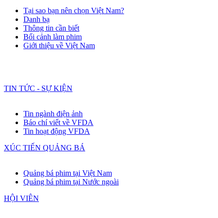
Tại sao bạn nên chọn Việt Nam?
Danh bạ
Thông tin cần biết
Bối cảnh làm phim
Giới thiệu về Việt Nam
TIN TỨC - SỰ KIỆN
Tin ngành điện ảnh
Báo chí viết về VFDA
Tin hoạt động VFDA
XÚC TIẾN QUẢNG BÁ
Quảng bá phim tại Việt Nam
Quảng bá phim tại Nước ngoài
HỘI VIÊN