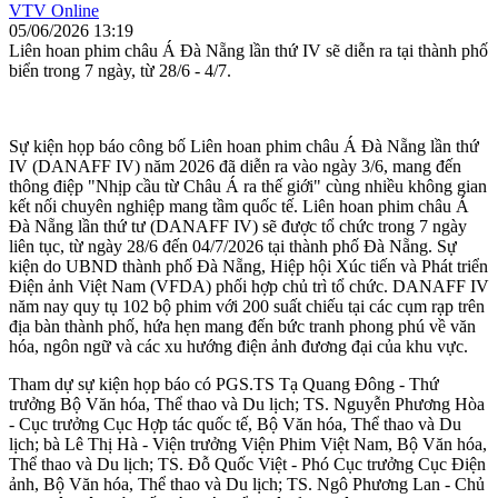
VTV Online
05/06/2026 13:19
Liên hoan phim châu Á Đà Nẵng lần thứ IV sẽ diễn ra tại thành phố
biển trong 7 ngày, từ 28/6 - 4/7.
Sự kiện họp báo công bố Liên hoan phim châu Á Đà Nẵng lần thứ
IV (DANAFF IV) năm 2026 đã diễn ra vào ngày 3/6, mang đến
thông điệp "Nhịp cầu từ Châu Á ra thế giới" cùng nhiều không gian
kết nối chuyên nghiệp mang tầm quốc tế. Liên hoan phim châu Á
Đà Nẵng lần thứ tư (DANAFF IV) sẽ được tổ chức trong 7 ngày
liên tục, từ ngày 28/6 đến 04/7/2026 tại thành phố Đà Nẵng. Sự
kiện do UBND thành phố Đà Nẵng, Hiệp hội Xúc tiến và Phát triển
Điện ảnh Việt Nam (VFDA) phối hợp chủ trì tổ chức. DANAFF IV
năm nay quy tụ 102 bộ phim với 200 suất chiếu tại các cụm rạp trên
địa bàn thành phố, hứa hẹn mang đến bức tranh phong phú về văn
hóa, ngôn ngữ và các xu hướng điện ảnh đương đại của khu vực.
Tham dự sự kiện họp báo có PGS.TS Tạ Quang Đông - Thứ
trưởng Bộ Văn hóa, Thể thao và Du lịch; TS. Nguyễn Phương Hòa
- Cục trưởng Cục Hợp tác quốc tế, Bộ Văn hóa, Thể thao và Du
lịch; bà Lê Thị Hà - Viện trưởng Viện Phim Việt Nam, Bộ Văn hóa,
Thể thao và Du lịch; TS. Đỗ Quốc Việt - Phó Cục trưởng Cục Điện
ảnh, Bộ Văn hóa, Thể thao và Du lịch; TS. Ngô Phương Lan - Chủ