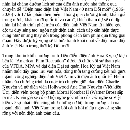
nhìn lại chặng đường lịch sử của điện ảnh nước nhà thông qua
chuyên đề "Diện mạo điện ảnh Việt Nam 40 năm Đổi mới" (1986-
2026) với 17 tác phẩm tiêu biểu. Thông qua chương trình, khán giả
trong nước, khách mời quốc tế và các đại biểu tham dự sẽ có dịp
nhìn lại hành trình phát triển của điện ảnh Việt Nam từ nhiều góc
độ: tư duy sáng tạo, ngôn ngữ điện ảnh, cách tiếp cận hiện thực
cũng như những thay đổi trong phong cách làm phim qua từng giai
đoạn. Đây được kỳ vọng sẽ là bức tranh khái quát về diện mạo điện
ảnh Việt Nam trong thời kỳ Đổi mới.
Trong khuôn khổ chương trình Tiêu điểm điện ảnh Hoa Kỳ, sự kiện
bên lề “American Film Reception” được tổ chức với sự tham gia
của VFDA, MPA và đại diện Đại sứ quán Hoa Kỳ tại Việt Nam
nhằm thúc đẩy giao lưu văn hóa, đồng thời tăng cường kết nối giữa
ngành công nghiệp điện ảnh Việt Nam với điện ảnh quốc tế. Điểm
nhấn của chương trình là cuộc trò chuyện giữa đạo diễn Charlie
Nguyễn và nữ diễn viên Hollywood Ana Thu Nguyễn (Việt kiều
Úc), diễn viên trong bộ phim Mortal Kombat II (Warner Bros) sắp
ra mắt. Khán giả sẽ có cơ hội nghe góc nhìn của các nghệ sĩ Việt
kiều về sự phát triển cũng như những cơ hội trong tương lai của
ngành điện ảnh Việt Nam trong bối cảnh hội nhập ngày càng sâu
rộng với nền điện ảnh toàn cầu.