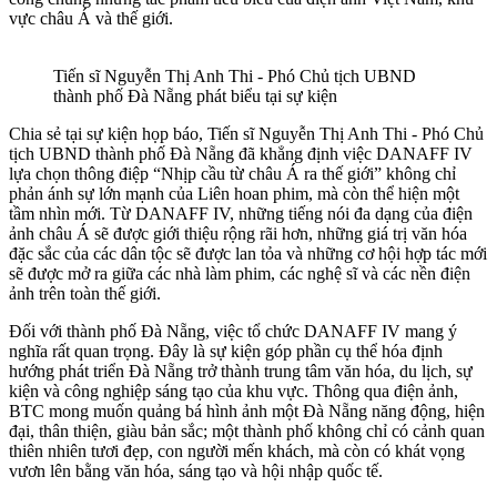
vực châu Á và thế giới.
Tiến sĩ Nguyễn Thị Anh Thi - Phó Chủ tịch UBND
thành phố Đà Nẵng phát biểu tại sự kiện
Chia sẻ tại sự kiện họp báo, Tiến sĩ Nguyễn Thị Anh Thi - Phó Chủ
tịch UBND thành phố Đà Nẵng đã khẳng định việc DANAFF IV
lựa chọn thông điệp “Nhịp cầu từ châu Á ra thế giới” không chỉ
phản ánh sự lớn mạnh của Liên hoan phim, mà còn thể hiện một
tầm nhìn mới. Từ DANAFF IV, những tiếng nói đa dạng của điện
ảnh châu Á sẽ được giới thiệu rộng rãi hơn, những giá trị văn hóa
đặc sắc của các dân tộc sẽ được lan tỏa và những cơ hội hợp tác mới
sẽ được mở ra giữa các nhà làm phim, các nghệ sĩ và các nền điện
ảnh trên toàn thế giới.
Đối với thành phố Đà Nẵng, việc tổ chức DANAFF IV mang ý
nghĩa rất quan trọng. Đây là sự kiện góp phần cụ thể hóa định
hướng phát triển Đà Nẵng trở thành trung tâm văn hóa, du lịch, sự
kiện và công nghiệp sáng tạo của khu vực. Thông qua điện ảnh,
BTC mong muốn quảng bá hình ảnh một Đà Nẵng năng động, hiện
đại, thân thiện, giàu bản sắc; một thành phố không chỉ có cảnh quan
thiên nhiên tươi đẹp, con người mến khách, mà còn có khát vọng
vươn lên bằng văn hóa, sáng tạo và hội nhập quốc tế.