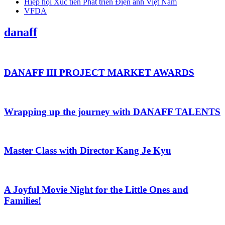
Hiệp hội Xúc tiến Phát triển Điện ảnh Việt Nam
VFDA
danaff
DANAFF III PROJECT MARKET AWARDS
Wrapping up the journey with DANAFF TALENTS
Master Class with Director Kang Je Kyu
A Joyful Movie Night for the Little Ones and
Families!