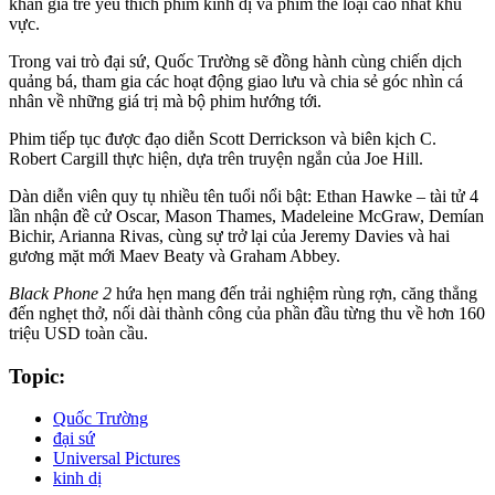
khán giả trẻ yêu thích phim kinh dị và phim thể loại cao nhất khu
vực.
Trong vai trò đại sứ, Quốc Trường sẽ đồng hành cùng chiến dịch
quảng bá, tham gia các hoạt động giao lưu và chia sẻ góc nhìn cá
nhân về những giá trị mà bộ phim hướng tới.
Phim tiếp tục được đạo diễn Scott Derrickson và biên kịch C.
Robert Cargill thực hiện, dựa trên truyện ngắn của Joe Hill.
Dàn diễn viên quy tụ nhiều tên tuổi nổi bật: Ethan Hawke – tài tử 4
lần nhận đề cử Oscar, Mason Thames, Madeleine McGraw, Demían
Bichir, Arianna Rivas, cùng sự trở lại của Jeremy Davies và hai
gương mặt mới Maev Beaty và Graham Abbey.
Black Phone 2
hứa hẹn mang đến trải nghiệm rùng rợn, căng thẳng
đến nghẹt thở, nối dài thành công của phần đầu từng thu về hơn 160
triệu USD toàn cầu.
Topic:
Quốc Trường
đại sứ
Universal Pictures
kinh dị