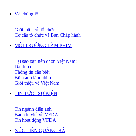
Về chúng tôi
Giới thiệu về tổ chức
Cơ cấu tổ chức và Ban Chấp hành
MÔI TRƯỜNG LÀM PHIM
Tại sao bạn nên chọn Việt Nam?
Danh bạ
Thông tin cần biết
Bối cảnh làm phim
Giới thiệu về Việt Nam
TIN TỨC - SỰ KIỆN
Tin ngành điện ảnh
Báo chí viết về VFDA
Tin hoạt động VFDA
XÚC TIẾN QUẢNG BÁ