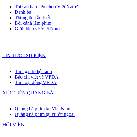
Tại sao bạn nên chọn Việt Nam?
Danh bạ
Thông tin cần biết
Bối cảnh làm phim
Giới thiệu về Việt Nam
TIN TỨC - SỰ KIỆN
Tin ngành điện ảnh
Báo chí viết về VFDA
Tin hoạt động VFDA
XÚC TIẾN QUẢNG BÁ
Quảng bá phim tại Việt Nam
Quảng bá phim tại Nước ngoài
HỘI VIÊN