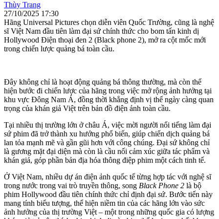
Thùy Trang
27/10/2025 17:30
Hãng Universal Pictures chọn diễn viên Quốc Trường, cũng là nghệ
sĩ Việt Nam đầu tiên làm đại sứ chính thức cho bom tấn kinh dị
Hollywood Điện thoại đen 2 (Black phone 2), mở ra cột mốc mới
trong chiến lược quảng bá toàn cầu.
Đây không chỉ là hoạt động quảng bá thông thường, mà còn thể
hiện bước đi chiến lược của hãng trong việc mở rộng ảnh hưởng tại
khu vực Đông Nam Á, đồng thời khẳng định vị thế ngày càng quan
trọng của khán giả Việt trên bản đồ điện ảnh toàn cầu.
Tại nhiều thị trường lớn ở châu Á, việc mời người nổi tiếng làm đại
sứ phim đã trở thành xu hướng phổ biến, giúp chiến dịch quảng bá
lan tỏa mạnh mẽ và gần gũi hơn với công chúng. Đại sứ không chỉ
là gương mặt đại diện mà còn là cầu nối cảm xúc giữa tác phẩm và
khán giả, góp phần bản địa hóa thông điệp phim một cách tinh tế.
Ở Việt Nam, nhiều dự án điện ảnh quốc tế từng hợp tác với nghệ sĩ
trong nước trong vai trò truyền thông, song
Black Phone 2
là bộ
phim Hollywood đầu tiên chính thức chỉ định đại sứ. Bước tiến này
mang tính biểu tượng, thể hiện niềm tin của các hãng lớn vào sức
ảnh hưởng của thị trường Việt – một trong những quốc gia có lượng