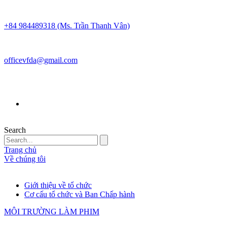
+84 984489318 (Ms. Trần Thanh Vân)
officevfda@gmail.com
Search
Trang chủ
Về chúng tôi
Giới thiệu về tổ chức
Cơ cấu tổ chức và Ban Chấp hành
MÔI TRƯỜNG LÀM PHIM