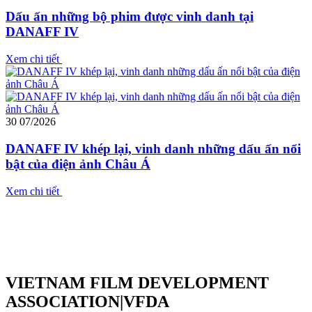
Dấu ấn những bộ phim được vinh danh tại
DANAFF IV
Xem chi tiết
30
07/2026
DANAFF IV khép lại, vinh danh những dấu ấn nổi
bật của điện ảnh Châu Á
Xem chi tiết
VIETNAM FILM DEVELOPMENT
ASSOCIATION|VFDA