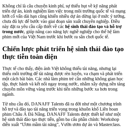
Không chỉ là câu chuyện kinh phí, sự thiếu hụt về kỹ năng phát
triển dự án, kinh nghiệm làm việc trong môi trường quốc tế và mạng
lưới cố vấn dài hạn cũng khiến nhiều dự án dừng lại ở mức ý tưởng,
chưa đủ lực để bước vào giai đoạn sản xuất chuyên nghiệp. Điều
này đặt ra yêu cầu cấp thiết về các
hệ sinh thái đào tạo và hỗ trợ
trong nước
, giúp nâng cao năng lực nghề nghiệp cho thế hệ làm
phim mới của Việt Nam trước khi bước ra sân chơi quốc tế.
Chiến lược phát triển hệ sinh thái đào tạo
thực tiễn
toàn diện
Thực tế cho thấy, điện ảnh Việt không thiếu tài năng, nhưng lại
thiếu môi trường để tài năng được rèn luyện, va chạm và phát triển
một cách bài bản. Các nhà làm phim trẻ cần những không gian học
tập, thực hành và kết nối ngay trong nước, nhằm xây dựng nền tảng
chuyên môn vững vàng trước khi tiến những bước xa hơn trong
ngành.
Từ nhu cầu đó, DANAFF Talents đã ra đời như một chương trình
hỗ trợ và đào tạo tài năng triển vọng trong khuôn khổ Liên hoan
phim Châu Á Đà Nẵng. DANAFF Talents được thiết kế như một
hệ sinh thái đào tạo thực tiễn, gồm ba cấu phần chính: Workshop
diễn xuất “Ươm mầm tài năng”, Vườn ươm dự án và Masterclass.