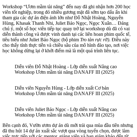
Workshop “Ươm mầm tài năng” đến nay đã ghi nhận hơn 200 học
viên tốt nghiệp, trong đó nhiều gương mặt đã sớm tạo dấu ấn khi
tham gia các dự án điện ảnh lớn như Đỗ Nhật Hoàng, Nguyễn
Hùng, Khasak Thanh Nhi, Juliet Bảo Ngọc, Ngọc Xuân… Đáng
chú ý, một số học viên tiếp tục quay trở lại workshop dù đã có vai
diễn thành công và được vinh danh tại các liên hoan phim quốc tế,
tiêu biểu như Juliet Bảo Ngọc (bộ phim
Tro tàn rực rỡ)
. Điều này
cho thấy tính thực tiễn và chiều sâu của mô hình đào tạo, nơi việc
học không dừng lại ở khởi điểm mà là một quá trình liên tục.
Diễn viên Đỗ Nhật Hoàng - Lớp diễn xuất Nâng cao
Workshop Ươm mầm tài năng DANAFF III (2025)
Diễn viên Nguyễn Hùng - Lớp diễn xuất Cơ bản
Workshop Ươm mầm tài năng DANAFF III (2025)
Diễn viên Juliet Bảo Ngọc - Lớp diễn xuất Nâng cao
Workshop Ươm mầm tài năng DANAFF III (2025)
Bên cạnh đó, Vườn ươm dự án dù mới trải qua mùa đầu tiên nhưng
đã thu hút 14 dự án xuất sắc vượt qua vòng tuyển chọn, được làm
việc trực tiếp với các mentor, giảng viên và ban giám khảo đến từ