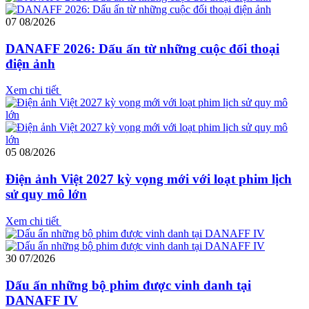
07
08/2026
DANAFF 2026: Dấu ấn từ những cuộc đối thoại
điện ảnh
Xem chi tiết
05
08/2026
Điện ảnh Việt 2027 kỳ vọng mới với loạt phim lịch
sử quy mô lớn
Xem chi tiết
30
07/2026
Dấu ấn những bộ phim được vinh danh tại
DANAFF IV