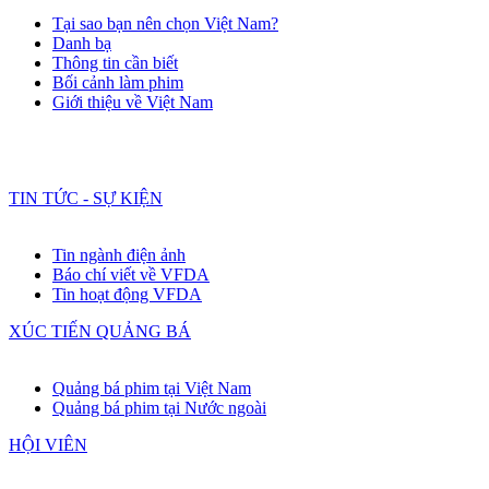
Tại sao bạn nên chọn Việt Nam?
Danh bạ
Thông tin cần biết
Bối cảnh làm phim
Giới thiệu về Việt Nam
TIN TỨC - SỰ KIỆN
Tin ngành điện ảnh
Báo chí viết về VFDA
Tin hoạt động VFDA
XÚC TIẾN QUẢNG BÁ
Quảng bá phim tại Việt Nam
Quảng bá phim tại Nước ngoài
HỘI VIÊN