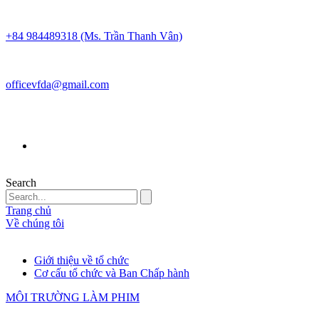
+84 984489318 (Ms. Trần Thanh Vân)
officevfda@gmail.com
Search
Trang chủ
Về chúng tôi
Giới thiệu về tổ chức
Cơ cấu tổ chức và Ban Chấp hành
MÔI TRƯỜNG LÀM PHIM