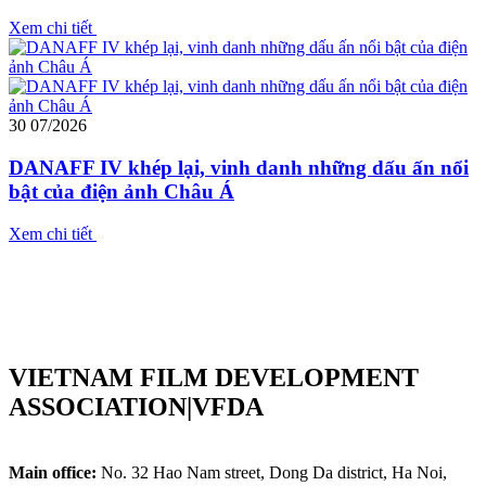
Xem chi tiết
30
07/2026
DANAFF IV khép lại, vinh danh những dấu ấn nổi
bật của điện ảnh Châu Á
Xem chi tiết
VIETNAM FILM DEVELOPMENT
ASSOCIATION|VFDA
Main office:
No. 32 Hao Nam street, Dong Da district, Ha Noi,