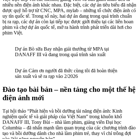
nhiều nền điện ảnh khác nhau. Đặc biệt, các dự án tiêu biểu đã nhận
được quỹ hỗ trợ từ CNC, MPA, mylab – những tổ chức điện ảnh có
uy tín quốc tế. Trong số này, hai dự án đang trong quá trình chuẩn
bị ra rạp, các dự án còn lại tiếp tục được giới thiệu tại các liên hoan
phim và chợ dự án quốc tế, mở ra hành trình phát triển dài hơi cho
phim Việt.
Dự án Bò sữa Bay nhận giải thưởng từ MPA tại
DANAFF III và đang trong quá trình sản xuất
Dự án Cảm ơn người đã thức cùng tôi đã hoàn thiện
sản xuất và sẽ ra rạp vào 2/2026
Đào tạo bài bản – nền tảng cho một thế hệ
điện ảnh mới
Tại hội thảo “Phát hiện và bồi dưỡng tài năng điện ảnh: Kinh
nghiệm quốc tế và giải pháp của Việt Nam” trong khuôn khổ
DANAFF III, Tony Bùi – nhà làm phim, giảng viên Đại học
Columbia – đã nhấn mạnh tầm quan trọng của các chương trình đào
tạo và bồi dưỡng dành cho nhà làm phim trẻ, thay vì chỉ trông đợi
vào “tài năng nguyên bản”.