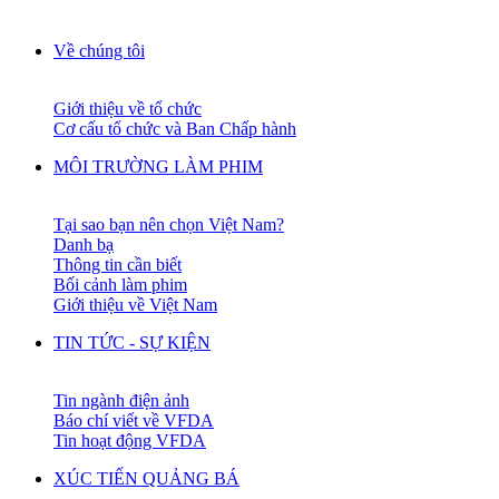
Về chúng tôi
Giới thiệu về tổ chức
Cơ cấu tổ chức và Ban Chấp hành
MÔI TRƯỜNG LÀM PHIM
Tại sao bạn nên chọn Việt Nam?
Danh bạ
Thông tin cần biết
Bối cảnh làm phim
Giới thiệu về Việt Nam
TIN TỨC - SỰ KIỆN
Tin ngành điện ảnh
Báo chí viết về VFDA
Tin hoạt động VFDA
XÚC TIẾN QUẢNG BÁ