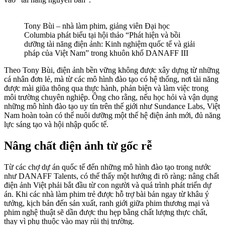
Tony Bùi – nhà làm phim, giảng viên Đại học
Columbia phát biểu tại hội thảo “Phát hiện và bồi
dưỡng tài năng điện ảnh: Kinh nghiệm quốc tế và giải
pháp của Việt Nam” trong khuôn khổ DANAFF III
Theo Tony Bùi, điện ảnh bền vững không được xây dựng từ những
cá nhân đơn lẻ, mà từ các mô hình đào tạo có hệ thống, nơi tài năng
được mài giũa thông qua thực hành, phản biện và làm việc trong
môi trường chuyên nghiệp. Ông cho rằng, nếu học hỏi và vận dụng
những mô hình đào tạo uy tín trên thế giới như Sundance Labs, Việt
Nam hoàn toàn có thể nuôi dưỡng một thế hệ điện ảnh mới, đủ năng
lực sáng tạo và hội nhập quốc tế.
Nâng chất điện ảnh từ gốc rễ
Từ các chợ dự án quốc tế đến những mô hình đào tạo trong nước
như DANAFF Talents, có thể thấy một hướng đi rõ ràng: nâng chất
điện ảnh Việt phải bắt đầu từ con người và quá trình phát triển dự
án. Khi các nhà làm phim trẻ được hỗ trợ bài bản ngay từ khâu ý
tưởng, kịch bản đến sản xuất, ranh giới giữa phim thương mại và
phim nghệ thuật sẽ dần được thu hẹp bằng chất lượng thực chất,
thay vì phụ thuộc vào may rủi thị trường.