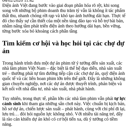
04/02/2026 11:42
Điện ảnh Việt đang bước vào giai đoạn phân hóa rõ rệt, khi song
song với những bộ phim doanh thu trăm tỷ vẫn là không ít tác phẩm
thất thu, nhanh chóng rời rạp và khó tạo ảnh hưởng dài hạn. Thực tế
đó cho thấy sự cần thiết của một nền tảng đào tạo và hỗ trợ bài bản,
nhằm nâng tầm phát triển điện ảnh theo hướng dài hạn, bền vững,
từng bước xóa bỏ khoảng cách phân tầng
Tìm kiếm cơ hội và học hỏi tại các chợ dự
án
Trong hành trình đưa một dự án phim từ ý tưởng đến sản xuất, các
nhà làm phim Việt Nam – đặc biệt là thế hệ đạo diễn, nhà sản xuất
trẻ – thường phải tự tìm đường tiếp cận các chợ dự án, quỹ điện ảnh
quốc tế và các liên hoan phim lớn trên thế giới. Đây là những không
gian chuyên nghiệp, nơi các dự án được thuyết trình, phản biện và
kết nối với nhà đầu tư, nhà sản xuất, nhà phát hành.
Tuy nhiên, trong thực tế, phần lớn các nhà làm phim vẫn phải
tự lực
cánh sinh
khi tham gia những sân chơi này. Việc chuẩn bị kịch bản,
hồ sơ dự án, chiến lược sản xuất – phát hành, cùng với chi phí đi lại,
lưu trú… đòi hỏi nguồn lực không nhỏ. Với nhiều tài năng trẻ, đây
là rào cản khiến dự án khó có cơ hội tiến xa, dù ý tưởng có tiềm
năng.