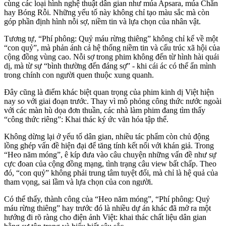
cùng các loại hình nghệ thuật dân gian như múa Apsara, múa Chằn
hay Bóng Rỗi. Những yếu tố này không chỉ tạo màu sắc mà còn
góp phần định hình nỗi sợ, niềm tin và lựa chọn của nhân vật.
Tương tự, “Phí phông: Quỷ máu rừng thiêng” không chỉ kể về một
“con quỷ”, mà phản ánh cả hệ thống niềm tin và cấu trúc xã hội của
cộng đồng vùng cao. Nỗi sợ trong phim không đến từ hình hài quái
dị, mà từ sự “bình thường đến đáng sợ” - khi cái ác có thể ẩn mình
trong chính con người quen thuộc xung quanh.
Đây cũng là điểm khác biệt quan trọng của phim kinh dị Việt hiện
nay so với giai đoạn trước. Thay vì mô phỏng công thức nước ngoài
với các màn hù dọa đơn thuần, các nhà làm phim đang tìm thấy
“công thức riêng”: Khai thác ký ức văn hóa tập thể.
Không dừng lại ở yếu tố dân gian, nhiều tác phẩm còn chủ động
lồng ghép vấn đề hiện đại để tăng tính kết nối với khán giả. Trong
“Heo năm móng”, ê kíp đưa vào câu chuyện những vấn đề như sự
cực đoan của cộng đồng mạng, tình trạng câu view bất chấp. Theo
đó, “con quỷ” không phải trung tâm tuyệt đối, mà chỉ là hệ quả của
tham vọng, sai lầm và lựa chọn của con người.
Có thể thấy, thành công của “Heo năm móng”, “Phí phông: Quỷ
máu rừng thiêng” hay trước đó là nhiều dự án khác đã mở ra một
hướng đi rõ ràng cho điện ảnh Việt: khai thác chất liệu dân gian