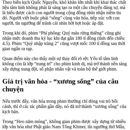
Theo biên kịch Quốc Nguyễn, khó khăn lớn nhất khi khai thác chất
liệu tâm linh không phải là sáng tạo ra một câu chuyện đáng sợ, mà
là hiểu được cách con người trong cộng đồng nhìn nhận niềm tin
đó. Người viết buộc phải “sống” cùng văn hóa, tiếp xúc với con
người, tín ngưỡng để tránh cái nhìn hời hợt hoặc áp đặt.
Trong khi đó, phim “Phí phông: Quỷ máu rừng thiêng” cũng ghi
nhận mức doanh thu kỷ lục khi đạt gần 180 tỉ đồng (tính đến chiều
4.5). Phim “Quỷ nhập tràng 2” cũng vượt mốc 100 tỉ đồng sau thời
gian ngắn ra rạp.
Quan điểm này cho thấy một sự thay đổi rõ rệt: Yếu tố tâm linh
không còn là lớp “trang trí” cho phim kinh dị, mà trở thành nền tảng
xây dựng xung đột, số phận nhân vật và toàn bộ thế giới phim.
Giá trị văn hóa - “xương sống” của câu
chuyện
Nếu trước đây, văn hóa trong phim thường chỉ đóng vai trò bối
cảnh, thì ở các tác phẩm gần đây, nó đã trở thành “xương sống” của
kịch bản.
Trong “Heo năm móng”, không gian phim được xây dựng từ nhiều
lớp văn hóa như Phật giáo Nam Tông Khmer, tín ngưỡng thờ Mẫu,