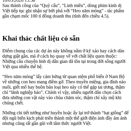
10/05/2026 15:58
Sau thành công của “Quỷ cẩu”, “Linh miêu”, dòng phim kinh dị
Việt tiếp tục ghi nhận sự bứt phá với “Heo năm móng” - tác phẩm
gần chạm mốc 100 tỉ đồng doanh thu (tính đến chiều 4.5).
Khai thác chất liệu có sẵn
Điểm chung của các dự án này không nằm ở kỹ xảo hay cách dàn
dựng giật gân, mà ở cách họ quay về với chất liệu quen thuộc:
Những câu chuyện linh dị dân gian đã tồn tại trong đời sống người
Việt qua nhiều thế hệ.
“Heo năm móng” lấy cảm hứng từ quan niệm phổ biến ở Nam Bộ
về những con heo mang điềm gở. Theo truyền miệng, gia đình nào
nuôi, giết mổ hay buôn bán loại heo này có thể gặp tai ương, thậm
chí “lãnh nghiệp báo”. Chính vì vậy, nhiều người dân chọn cách
đưa những con vật này vào chùa chăm sóc, thậm chí xây mộ khi
chúng chết.
Những chi tiết tưởng như huyền hoặc ấy lại trở thành “hạt giống” để
đội ngũ biên kịch phát triển thành một thế giới điện ảnh đầy ám ảnh
nhưng cũng rất gần gũi với tâm thức người Việt.