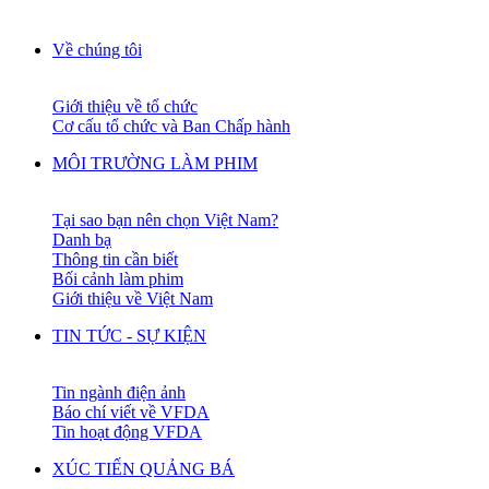
Về chúng tôi
Giới thiệu về tổ chức
Cơ cấu tổ chức và Ban Chấp hành
MÔI TRƯỜNG LÀM PHIM
Tại sao bạn nên chọn Việt Nam?
Danh bạ
Thông tin cần biết
Bối cảnh làm phim
Giới thiệu về Việt Nam
TIN TỨC - SỰ KIỆN
Tin ngành điện ảnh
Báo chí viết về VFDA
Tin hoạt động VFDA
XÚC TIẾN QUẢNG BÁ