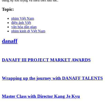
bằng sự tôn trọng và hiểu biết sâu sắc.
Topic:
phim Việt Nam
điện ảnh Việt
văn hóa dân gian
phim kinh dị Việt Nam
danaff
DANAFF III PROJECT MARKET AWARDS
Wrapping up the journey with DANAFF TALENTS
Master Class with Director Kang Je Kyu