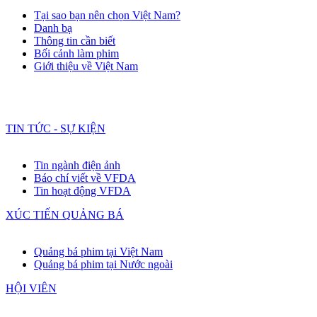
Tại sao bạn nên chọn Việt Nam?
Danh bạ
Thông tin cần biết
Bối cảnh làm phim
Giới thiệu về Việt Nam
TIN TỨC - SỰ KIỆN
Tin ngành điện ảnh
Báo chí viết về VFDA
Tin hoạt động VFDA
XÚC TIẾN QUẢNG BÁ
Quảng bá phim tại Việt Nam
Quảng bá phim tại Nước ngoài
HỘI VIÊN