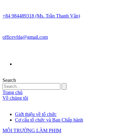
+84 984489318 (Ms. Trần Thanh Vân)
officevfda@gmail.com
Search
Trang chủ
Về chúng tôi
Giới thiệu về tổ chức
Cơ cấu tổ chức và Ban Chấp hành
MÔI TRƯỜNG LÀM PHIM